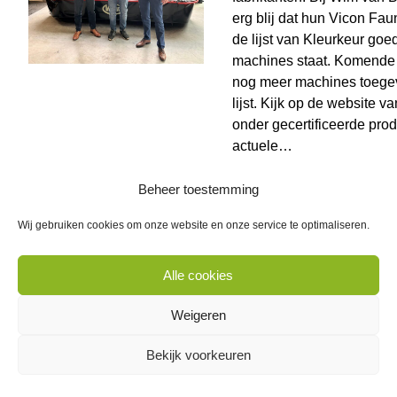
erg blij dat hun Vicon Fa
de lijst van Kleurkeur go
machines staat. Komende
nog meer machines toege
lijst. Kijk op de website 
onder gecertificeerde pro
actuele…
Lees verder >
Beheer toestemming
Wij gebruiken cookies om onze website en onze service te optimaliseren.
Word lid van de toetsingscomm
ETW/ETT
Alle cookies
Geplaatst op
26 juni 2025
Weigeren
Wil jij vanuit NVTB bijdragen aan de kwaliteit van bijschol
Bekijk voorkeuren
European Tree Workers (ETW) en Technicians (ETT) en heb 
met het boomspecialistisch vakgebied? De Toetsingsco