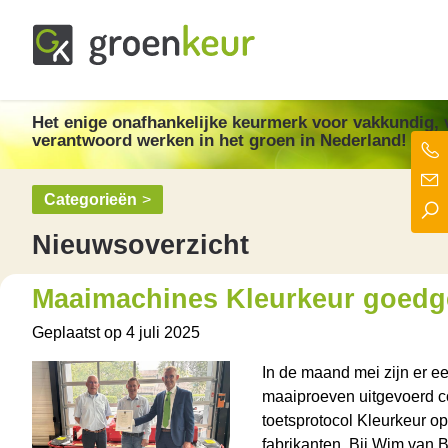
Groenkeur
Het enige onafhankelijke keurmerk voor groen in Nederland!
Het enige onafhankelijke keurmerk
voor vakkundig, v
verantwoord werken in het groen in Nederland!
Categorieën
>
Nieuwsoverzicht
Maaimachines Kleurkeur goedg
Geplaatst op
4 juli 2025
In de maand mei zijn er e
maaiproeven uitgevoerd c
toetsprotocol Kleurkeur o
fabrikanten. Bij Wim van 