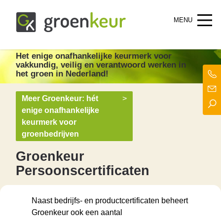
Groenkeur
Het enige onafhankelijke keurmerk voor groen in Nederland!
Het enige onafhankelijke keurmerk
voor
vakkundig, veilig en verantwoord werken in
het groen in Nederland!
Meer Groenkeur: hét
>
enige onafhankelijke
keurmerk voor
groenbedrijven
Groenkeur
Persoonscertificaten
Naast bedrijfs- en productcertificaten beheert
Groenkeur ook een aantal