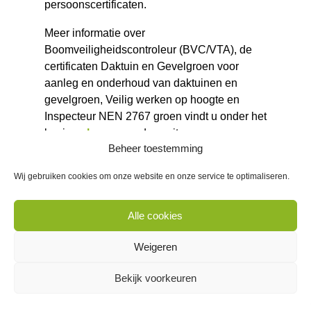
persoonscertificaten.
Meer informatie over
Boomveiligheidscontroleur (BVC/VTA), de
certificaten Daktuin en Gevelgroen voor
aanleg en onderhoud van daktuinen en
gevelgroen, Veilig werken op hoogte en
Inspecteur NEN 2767 groen vindt u onder het
kopje
vakmens
op deze site.
Beheer toestemming
U kunt zich voor het persoonscertificaat
Wij gebruiken cookies om onze website en onze service te optimaliseren.
Ecologisch Bermbeheer opgeven via
Kleurkeur
.
Alle cookies
De persoonscertificaten worden niet onder
accreditatie afgegeven.
Weigeren
Bekijk voorkeuren
Delen via