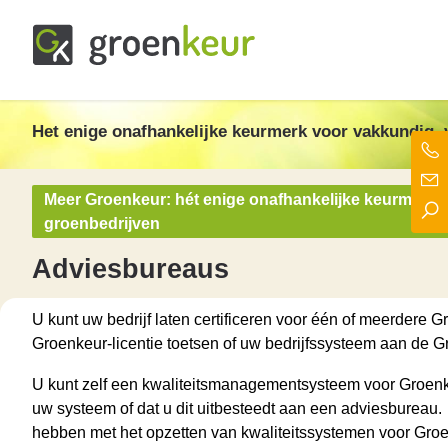
Groenkeur
Het enige onafhankelijke keurmerk voor groen in Nederland!
Het enige onafhankelijke keurmerk
voor vakkundig, 
Meer Groenkeur: hét enige onafhankelijke keurmerk 
groenbedrijven
Adviesbureaus
U kunt uw bedrijf laten certificeren voor één of meerdere 
Groenkeur-licentie toetsen of uw bedrijfssysteem aan de G
U kunt zelf een kwaliteitsmanagementsysteem voor Groenkeu
uw systeem of dat u dit uitbesteedt aan een adviesbureau. 
hebben met het opzetten van kwaliteitssystemen voor Gr