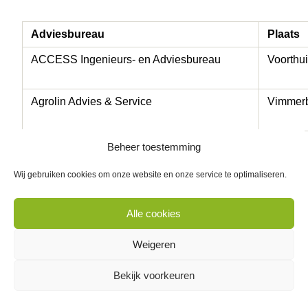
Adviesbureau
Plaats
ACCESS Ingenieurs- en Adviesbureau
Voorthu
Agrolin Advies & Service
Vimmer
Berg Quality Services B.V.
Kamerik
Beheer toestemming
Wij gebruiken cookies om onze website en onze service te optimaliseren.
CertificeringsAdvies Nederland
Veghel
Alle cookies
Conformiso B.V.
Eindho
Weigeren
Consilium Organisatie Ondersteuning
Zwolle
Bekijk voorkeuren