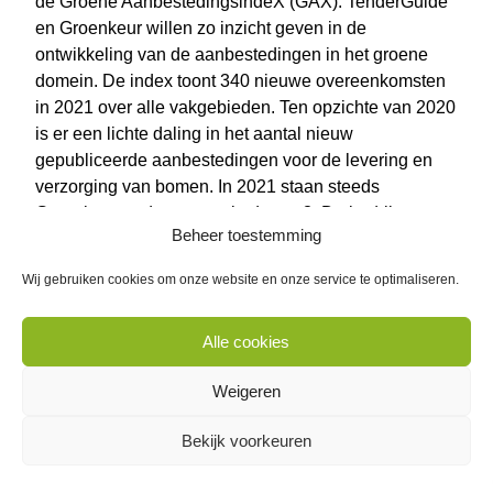
de Groene AanbestedingsindeX (GAX). TenderGuide
en Groenkeur willen zo inzicht geven in de
ontwikkeling van de aanbestedingen in het groene
domein. De index toont 340 nieuwe overeenkomsten
in 2021 over alle vakgebieden. Ten opzichte van 2020
is er een lichte daling in het aantal nieuw
gepubliceerde aanbestedingen voor de levering en
verzorging van bomen. In 2021 staan steeds
Groenkeur-ondernemers in de top 3. De bedrijven
Beheer toestemming
wisselen elkaar af per periode en hierdoor ontstaat er
een mooie spreiding van de opdrachten over de
Wij gebruiken cookies om onze website en onze service te optimaliseren.
Groenkeur-aannemers
. Dit toont de waardering voor
Groenkeur-deelnemers in aanbestedingen.
Alle cookies
De infographic bekijken
.
Weigeren
Duurzaamheid
Bekijk voorkeuren
Het thema biodiversiteit wordt meer gevraagd in 2021
en staat vaker in de aanbestedingen als