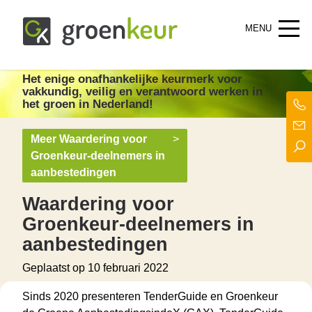
Groenkeur
Het enige onafhankelijke keurmerk voor groen in Nederland!
Het enige onafhankelijke keurmerk
voor
vakkundig, veilig en verantwoord werken in
het groen in Nederland!
Meer Waardering voor
>
Groenkeur-deelnemers in
aanbestedingen
Waardering voor
Groenkeur-deelnemers in
aanbestedingen
Geplaatst op
10 februari 2022
Sinds 2020 presenteren TenderGuide en Groenkeur