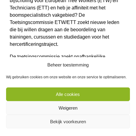
bijscholing voor European Tree Workers (ETW) en
Technicians (ETT) en heb je affiniteit met het
boomspecialistisch vakgebied? De
Toetsingscommissie ETW/ETT zoekt nieuwe leden
die bij willen dragen aan de beoordeling van
trainingen, cursussen en studiedagen voor het
hercertificeringstraject.
De toetsingscommissie zoekt onafhankelijke
professionals met ervaring op dit vakgebied, die
Beheer toestemming
zorgvuldig kunnen toetsen op inhoud en kwaliteit. De
Wij gebruiken cookies om onze website en onze service te optimaliseren.
commissie bestaat uit een diverse groep van
uitvoerders, werkgevers en opdrachtgevers, zodat
elke beoordeling evenwichtig is.
Alle cookies
Voor meer informatie over de rol, het profiel en de
Weigeren
vergoeding verwijzen we je naar het
Reglement en
functieprofiel
van de Toetsingscommissie ETW/ETT.
Bekijk voorkeuren
In het recent verschenen achtergrondartikel
Eindelijk,