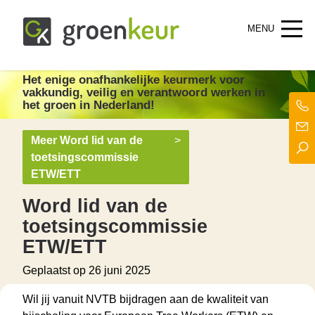
Groenkeur
Het enige onafhankelijke keurmerk voor groen in Nederland!
Het enige onafhankelijke keurmerk
voor
vakkundig, veilig en verantwoord werken in
het groen in Nederland!
Meer Word lid van de
>
toetsingscommissie
ETW/ETT
Word lid van de
toetsingscommissie
ETW/ETT
Geplaatst op
26 juni 2025
Wil jij vanuit NVTB bijdragen aan de kwaliteit van