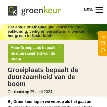
Groenkeur
Het enige onafhankelijke keurmerk voor groen in Nederland!
Het enige onafhankelijke keurmerk
voor
vakkundig, veilig en verantwoord werken in
het groen in Nederland!
Meer Groeiplaats bepaalt
>
de duurzaamheid van de
boom
Groeiplaats bepaalt de
duurzaamheid van de
boom
Geplaatst op
25 april 2024
Bij Groenkeur lopen we voorop als het gaat om