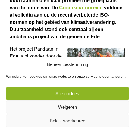
duurzaamheid en daar profiteert de groeiplaats
van de boom van. De
Groenkeur-normen
voldoen
al volledig aan op de recent verbeterde ISO-
normen op het gebied van klimaatverandering.
Duurzaamheid stond ook centraal bij een
ambitieus project van de gemeente Ede.
Het project Parklaan in
Ede is bijzonder door de
aandacht die de
Beheer toestemming
groeiplaatsen van
Wij gebruiken cookies om onze website en onze service te optimaliseren.
bomen hierin heeft
gekregen. „De
Foto: VidiPhoto
duurzaamheid van de
Alle cookies
boom wordt bepaald
door de duurzaamheid van de groeiplaats”, zegt
Weigeren
Matthijs Faber van het ingenieursbureau van de
Bekijk voorkeuren
gemeente Ede. Groenkeur-aannemer Quercus
Boomexperts voerde het groen binnen dit project uit.