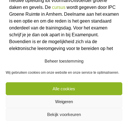
nieuwe opleiding tot Voorman/Uitvoerder groene
daken en gevels. De
cursus
wordt gegeven door IPC
Groene Ruimte in Arnhem. Deelname aan het examen
is een optie en om die reden is het geen standaard
onderdeel van de trainingsdag. Voor het examen
schrijf je je dan ook apart in bij Examenpunt.
Bovendien is er de mogelijkheid zich via de
elektronische leeromgeving voor te bereiden op het
examen.
Beheer toestemming
Het examen Voorman/Uitvoerder groene daken en
Wij gebruiken cookies om onze website en onze service te optimaliseren.
gevels leidt tot Groenkeur-certificering. Als instapeis
voor deze training geldt het Groenkeur
persoonscertificaat Medewerker groene daken en
Alle cookies
gevels Aanleg. In het laatste kwartaal van 2020 zijn de
vernieuwde opleidingen en examens voor de
Weigeren
persoonscertificaten
Medewerker Dak- en
Bekijk voorkeuren
gevelbegroening Aanleg
en
Medewerker Dak- en
gevelbegroening Onderhoud
van start gegaan.