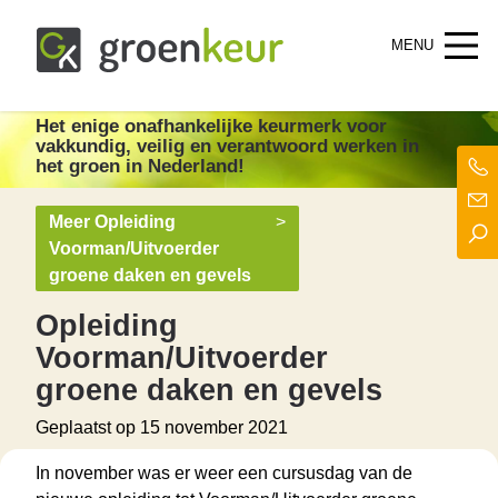
Groenkeur
Het enige onafhankelijke keurmerk voor groen in Nederland!
Het enige onafhankelijke keurmerk
voor
vakkundig, veilig en verantwoord werken in
het groen in Nederland!
Meer Opleiding
>
Voorman/Uitvoerder
groene daken en gevels
Opleiding
Voorman/Uitvoerder
groene daken en gevels
Geplaatst op
15 november 2021
In november was er weer een cursusdag van de