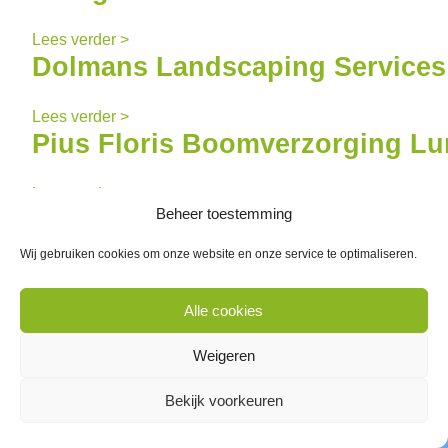
Lees verder >
Dolmans Landscaping Services
Lees verder >
Pius Floris Boomverzorging 
Lees verder >
Beheer toestemming
idverde Realisatie B.V. Vestigin
Rotterdam
Wij gebruiken cookies om onze website en onze service te optimaliseren.
Lees verder >
Alle cookies
Nieuwe beoordeling maaimachi
binnen Kleurkeur versie 2026
Weigeren
Geplaatst op
21 mei 2026
Bekijk voorkeuren