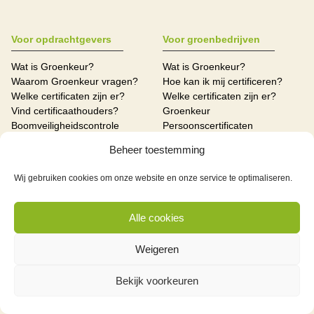
Voor opdrachtgevers
Voor groenbedrijven
Wat is Groenkeur?
Wat is Groenkeur?
Waarom Groenkeur vragen?
Hoe kan ik mij certificeren?
Welke certificaten zijn er?
Welke certificaten zijn er?
Vind certificaathouders?
Groenkeur
Boomveiligheidscontrole
Persoonscertificaten
(BVC/VTA)
Adviesbureaus
Beheer toestemming
(On)aangekondigde controles
Certificatie-instellingen
Onaangekondigde controles
Wij gebruiken cookies om onze website en onze service te optimaliseren.
Welke bedrijven zijn
gecertificeerd?
Alle cookies
Voor vakmensen
Mijn Groenkeur
Over Groenkeur
Weigeren
Wat is Groenkeur?
Contact
Welke persoonscertificaten kan
Meer Groenkeur
ik halen?
Bekijk voorkeuren
Hoe kan ik mij
Zoeken
(her)certificeren?