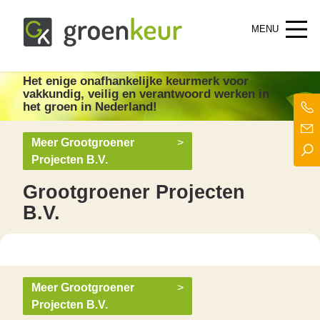
Groenkeur
Het enige onafhankelijke keurmerk voor groen in Nederland!
Het enige onafhankelijke keurmerk
voor
vakkundig, veilig en verantwoord werken in
het groen in Nederland!
Meer Grootgroener
>
Projecten B.V.
Grootgroener Projecten
B.V.
Meer Grootgroener
>
Projecten B.V.