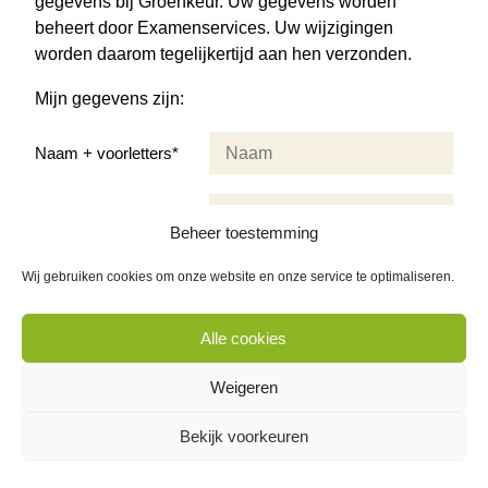
gegevens bij Groenkeur. Uw gegevens worden
beheert door Examenservices. Uw wijzigingen
worden daarom tegelijkertijd aan hen verzonden.
Mijn gegevens zijn:
Naam + voorletters*
E-mail*
Beheer toestemming
Geboortedatum*
Wij gebruiken cookies om onze website en onze service te optimaliseren.
Alle cookies
Postcode
Weigeren
Huisnummer
Bekijk voorkeuren
Straatnaam