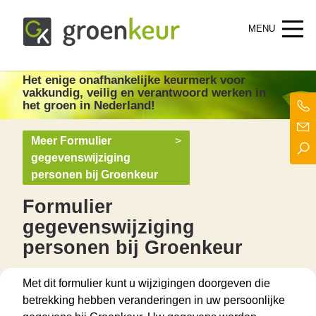
Groenkeur
Het enige onafhankelijke keurmerk voor groen in Nederland!
Het enige onafhankelijke keurmerk
voor
vakkundig, veilig en verantwoord werken in
het groen in Nederland!
Meer Formulier
>
gegevenswijziging
personen bij Groenkeur
Formulier
gegevenswijziging
personen bij Groenkeur
Met dit formulier kunt u wijzigingen doorgeven die
betrekking hebben veranderingen in uw persoonlijke