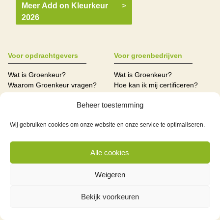
Meer Add on Kleurkeur
>
2026
Voor opdrachtgevers
Voor groenbedrijven
Wat is Groenkeur?
Wat is Groenkeur?
Waarom Groenkeur vragen?
Hoe kan ik mij certificeren?
Welke certificaten zijn er?
Welke certificaten zijn er?
Beheer toestemming
Vind certificaathouders?
Groenkeur
Boomveiligheidscontrole
Persoonscertificaten
Wij gebruiken cookies om onze website en onze service te optimaliseren.
(BVC/VTA)
Adviesbureaus
(On)aangekondigde controles
Certificatie-instellingen
Onaangekondigde controles
Alle cookies
Welke bedrijven zijn
gecertificeerd?
Weigeren
Voor vakmensen
Mijn Groenkeur
Over Groenkeur
Bekijk voorkeuren
Wat is Groenkeur?
Contact
Welke persoonscertificaten kan